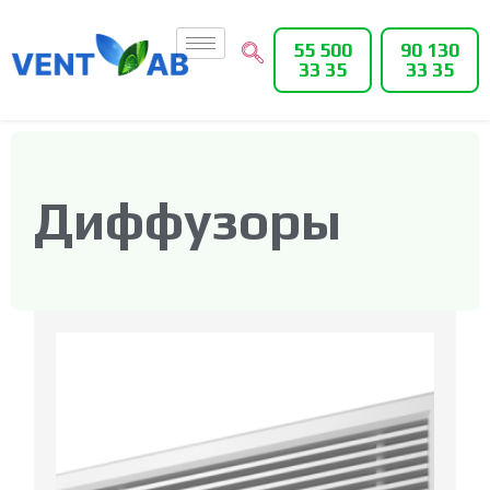
55 500
90 130
33 35
33 35
Диффузоры