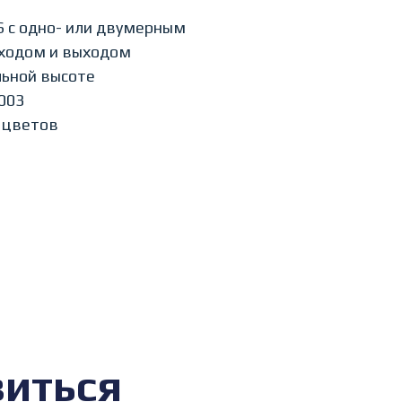
S с одно- или двумерным
ходом и выходом
льной высоте
003
 цветов
виться