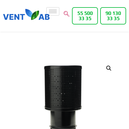
55 500
90 130
33 35
33 35