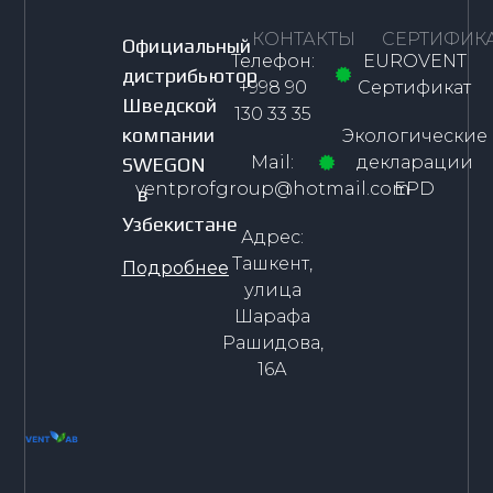
КОНТАКТЫ
СЕРТИФИК
Официальный
Телефон:
EUROVENT
дистрибьютор
+998 90
Сертификат
Шведской
130 33 35
компании
Экологические
Mail:
декларации
SWEGON
ventprofgroup@hotmail.com
EPD
в
Узбекистане
Адрес:
Ташкент,
Подробнее
улица
Шарафа
Рашидова,
16А