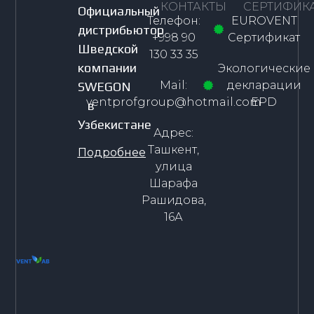
КОНТАКТЫ
СЕРТИФИК
Официальный
Телефон:
EUROVENT
дистрибьютор
+998 90
Сертификат
Шведской
130 33 35
компании
Экологические
Mail:
декларации
SWEGON
ventprofgroup@hotmail.com
EPD
в
Узбекистане
Адрес:
Ташкент,
Подробнее
улица
Шарафа
Рашидова,
16А