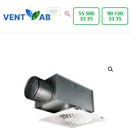
55 500
90 130
33 35
33 35