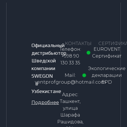
КОНТАКТЫ
СЕРТИФИК
Официальный
Телефон:
EUROVENT
дистрибьютор
+998 90
Сертификат
Шведской
130 33 35
компании
Экологические
Mail:
декларации
SWEGON
ventprofgroup@hotmail.com
EPD
в
Узбекистане
Адрес:
Ташкент,
Подробнее
улица
Шарафа
Рашидова,