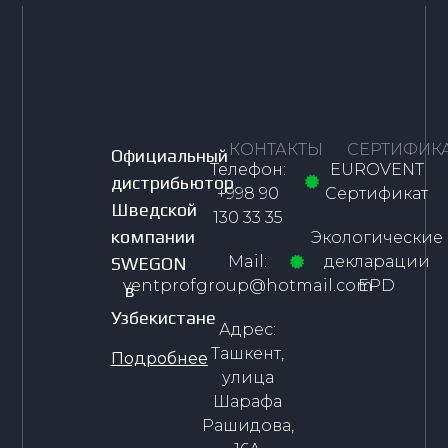
КОНТАКТЫ
СЕРТИФИК
Официальный
Телефон:
EUROVENT
дистрибьютор
+998 90
Сертификат
Шведской
130 33 35
компании
Экологические
Mail:
декларации
SWEGON
ventprofgroup@hotmail.com
EPD
в
Узбекистане
Адрес:
Ташкент,
Подробнее
улица
Шарафа
Рашидова,