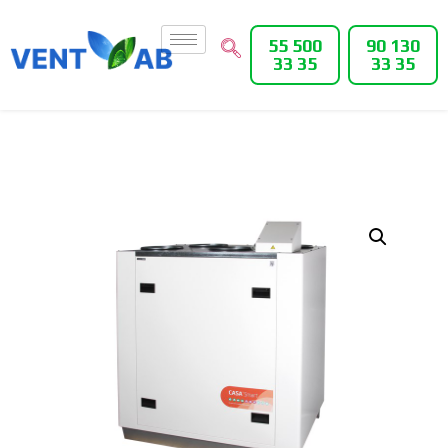
55 500
90 130
33 35
33 35