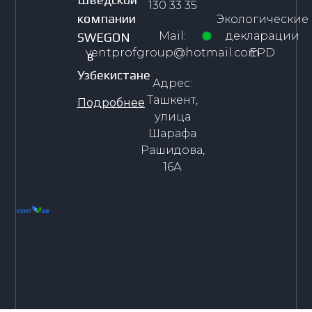
130 33 35
компании
Экологические
Mail:
декларации
SWEGON
ventprofgroup@hotmail.com
EPD
в
Узбекистане
Адрес:
Ташкент,
Подробнее
улица
Шарафа
Рашидова,
16А