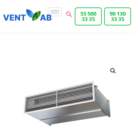
55 500
90 130
33 35
33 35