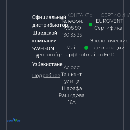
КОНТАКТЫ
СЕРТИФИК
Официальный
Телефон:
EUROVENT
дистрибьютор
+998 90
Сертификат
Шведской
130 33 35
компании
Экологические
Mail:
декларации
SWEGON
ventprofgroup@hotmail.com
EPD
в
Узбекистане
Адрес:
Ташкент,
Подробнее
улица
Шарафа
Рашидова,
16А