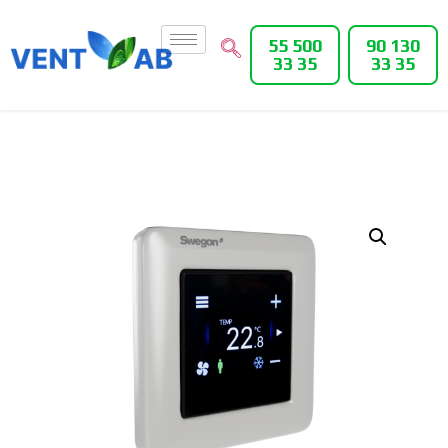
55 500
90 130
33 35
33 35