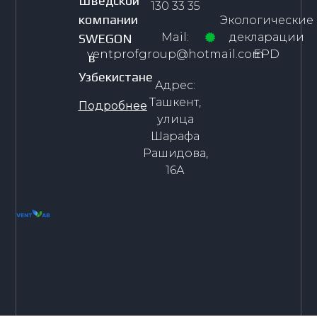
Шведской
130 33 35
компании
Экологические
Mail:
декларации
SWEGON
ventprofgroup@hotmail.com
EPD
в
Узбекистане
Адрес:
Ташкент,
Подробнее
улица
Шарафа
Рашидова,
16А