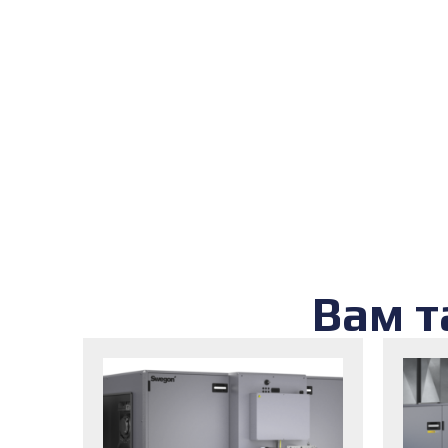
Вам т