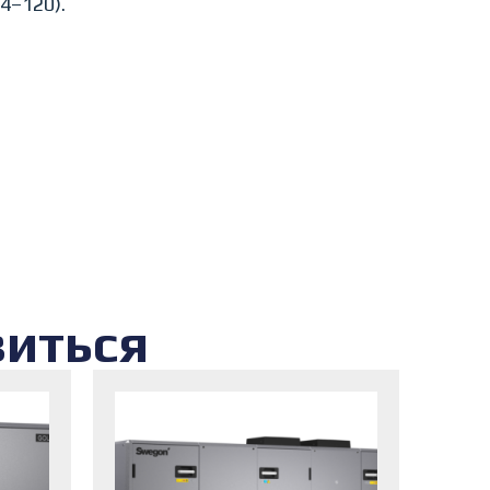
4–120).
виться