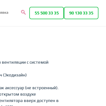
аявка
55 500 33 35
90 130 33 35
 вентиляции с системой
ч (Экодизайн)
к аксессуар (не встроенный).
открытом воздухе
ентилятора вверх доступен в