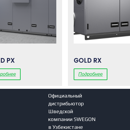
D PX
GOLD RX
робнее
Подробнее
Официальный
дистрибьютор
Шведской
компании SWEGON
в Узбекистане