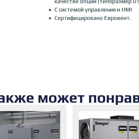
качестве опции (типоразмер 01
С системой управления и HMI
Сертифицировано Евровент.
акже может понра