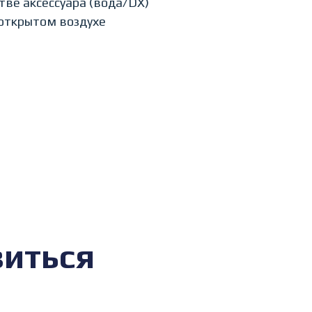
тве аксессуара (вода/DX)
открытом воздухе
виться