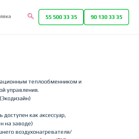
аявка
55 500 33 35
90 130 33 35
тационным теплообменником и
ой управления.
 (Экодизайн)
 доступен как аксессуар,
н на заводе)
шнего воздухонагревателя/