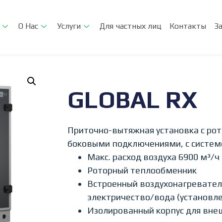
О Нас
Услуги
Для частных лиц
Контакты
З
GLOBAL RX
Приточно-вытяжная установка с ро
боковыми подключениями, с систем
Макс. расход воздуха 6900 м³/ч
Роторный теплообменник
Встроенный воздухонагреватель
электричество/вода (установле
Изолированный корпус для вне