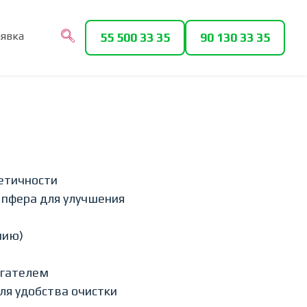
аявка
55 500 33 35
90 130 33 35
етичности
пфера для улучшения
нию)
игателем
ля удобства очистки