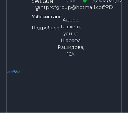
Mail:
декларации
SWEGON
ventprofgroup@hotmail.com
EPD
в
Узбекистане
Адрес:
Ташкент,
Подробнее
улица
Шарафа
Рашидова,
16А