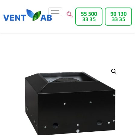
55 500
90 130
33 35
33 35