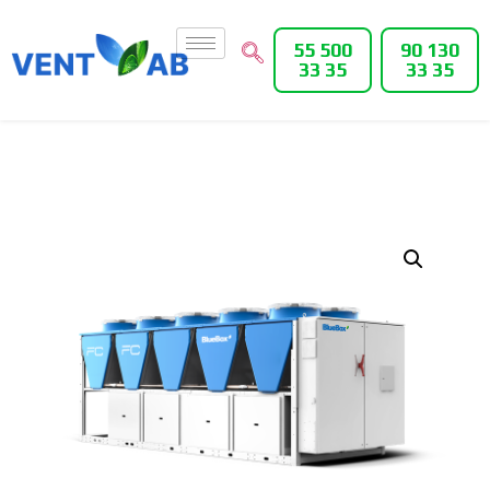
55 500
90 130
33 35
33 35