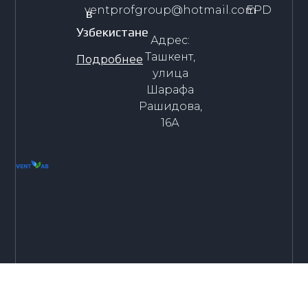
ventprofgroup@hotmail.com
EPD
в
Узбекистане
Адрес:
Ташкент,
Подробнее
улица
Шарафа
Рашидова,
16А