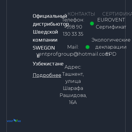
КОНТАКТЫ
СЕРТИФИК
Официальный
Телефон:
EUROVENT
дистрибьютор
+998 90
Сертификат
Шведской
130 33 35
компании
Экологические
Mail:
декларации
SWEGON
ventprofgroup@hotmail.com
EPD
в
Узбекистане
Адрес:
Ташкент,
Подробнее
улица
Шарафа
Рашидова,
16А