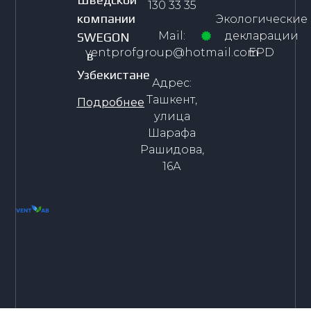
130 33 35
компании
Экологические
Mail:
декларации
SWEGON
ventprofgroup@hotmail.com
EPD
в
Узбекистане
Адрес:
Ташкент,
Подробнее
улица
Шарафа
Рашидова,
16А